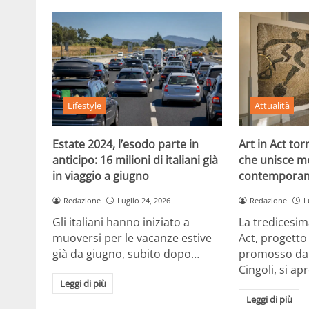
Lifestyle
Attualità
Estate 2024, l’esodo parte in
Art in Act to
anticipo: 16 milioni di italiani già
che unisce m
in viaggio a giugno
contemporan
Redazione
Luglio 24, 2026
Redazione
L
Gli italiani hanno iniziato a
La tredicesim
muoversi per le vacanze estive
Act, progetto
già da giugno, subito dopo…
promosso dal
Cingoli, si ap
Leggi di più
Leggi di più