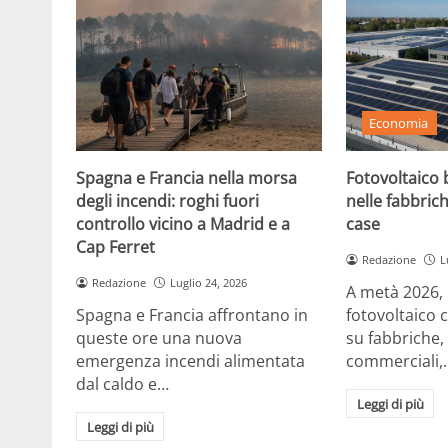
Economia
Spagna e Francia nella morsa
Fotovoltaico b
degli incendi: roghi fuori
nelle fabbrich
controllo vicino a Madrid e a
case
Cap Ferret
Redazione
L
Redazione
Luglio 24, 2026
A metà 2026, in
Spagna e Francia affrontano in
fotovoltaico 
queste ore una nuova
su fabbriche,
emergenza incendi alimentata
commerciali,
dal caldo e…
Leggi di più
Leggi di più