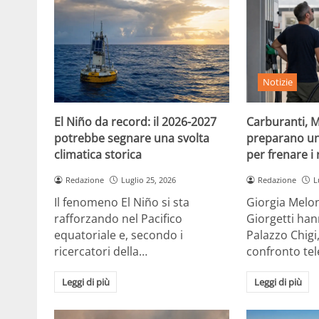
Notizie
El Niño da record: il 2026-2027
Carburanti, M
potrebbe segnare una svolta
preparano un
climatica storica
per frenare i 
Redazione
Luglio 25, 2026
Redazione
L
Il fenomeno El Niño si sta
Giorgia Melon
rafforzando nel Pacifico
Giorgetti han
equatoriale e, secondo i
Palazzo Chigi
ricercatori della…
confronto te
Leggi di più
Leggi di più