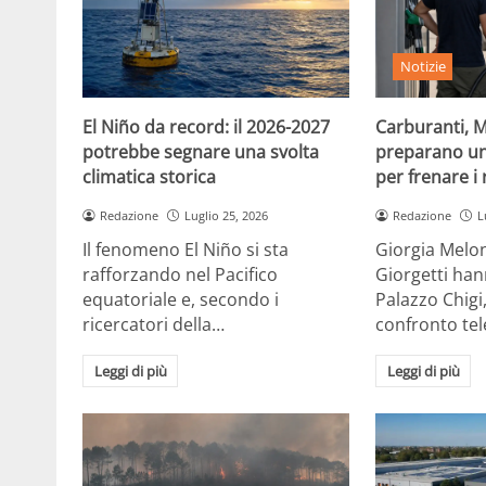
Notizie
El Niño da record: il 2026-2027
Carburanti, M
potrebbe segnare una svolta
preparano un
climatica storica
per frenare i 
Redazione
Luglio 25, 2026
Redazione
L
Il fenomeno El Niño si sta
Giorgia Melon
rafforzando nel Pacifico
Giorgetti han
equatoriale e, secondo i
Palazzo Chigi
ricercatori della…
confronto te
Leggi di più
Leggi di più