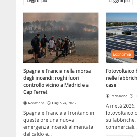
Leggi di più
Leggi di più
Economia
Spagna e Francia nella morsa
Fotovoltaico b
degli incendi: roghi fuori
nelle fabbrich
controllo vicino a Madrid e a
case
Cap Ferret
Redazione
L
Redazione
Luglio 24, 2026
A metà 2026, in
Spagna e Francia affrontano in
fotovoltaico 
queste ore una nuova
su fabbriche,
emergenza incendi alimentata
commerciali,
dal caldo e…