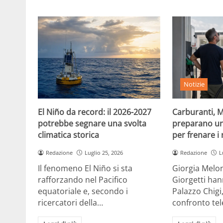
Notizie
El Niño da record: il 2026-2027
Carburanti, M
potrebbe segnare una svolta
preparano un
climatica storica
per frenare i 
Redazione
Luglio 25, 2026
Redazione
L
Il fenomeno El Niño si sta
Giorgia Melon
rafforzando nel Pacifico
Giorgetti han
equatoriale e, secondo i
Palazzo Chigi
ricercatori della…
confronto te