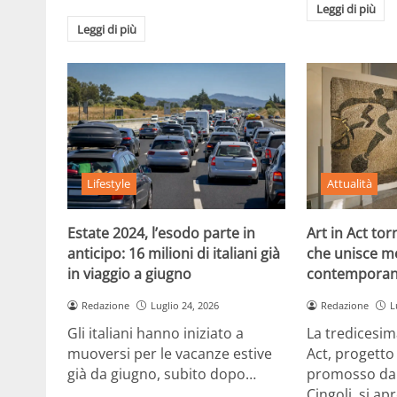
Leggi di più
Leggi di più
Lifestyle
Attualità
Estate 2024, l’esodo parte in
Art in Act to
anticipo: 16 milioni di italiani già
che unisce m
in viaggio a giugno
contemporan
Redazione
Luglio 24, 2026
Redazione
L
Gli italiani hanno iniziato a
La tredicesim
muoversi per le vacanze estive
Act, progetto
già da giugno, subito dopo…
promosso dal
Cingoli, si ap