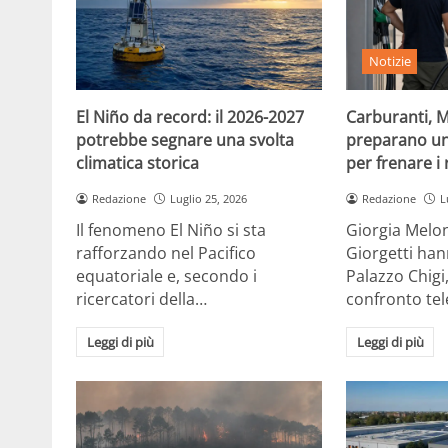
Notizie
El Niño da record: il 2026-2027
Carburanti, M
potrebbe segnare una svolta
preparano un
climatica storica
per frenare i 
Redazione
Luglio 25, 2026
Redazione
L
Il fenomeno El Niño si sta
Giorgia Melon
rafforzando nel Pacifico
Giorgetti han
equatoriale e, secondo i
Palazzo Chigi
ricercatori della…
confronto te
Leggi di più
Leggi di più