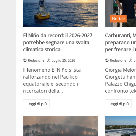
Notizie
El Niño da record: il 2026-2027
Carburanti, M
potrebbe segnare una svolta
preparano un
climatica storica
per frenare i 
Redazione
Luglio 25, 2026
Redazione
L
Il fenomeno El Niño si sta
Giorgia Melon
rafforzando nel Pacifico
Giorgetti han
equatoriale e, secondo i
Palazzo Chigi
ricercatori della…
confronto te
Leggi di più
Leggi di più